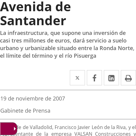
Avenida de
Santander
La infraestructura, que supone una inversión de
casi tres millones de euros, dará servicio a suelo
urbano y urbanizable situado entre la Ronda Norte,
el límite del término y el río Pisuerga
Twitter
Enlace
Facebook
Enlace
Linke
Enlace
I
a
a
a
una
una
una
Fecha
19 de noviembre de 2007
de
aplicación
aplicación
aplica
la
Fuente
Gabinete de Prensa
noticia
externa.
externa.
extern
de
la
Descripción
noticia
El alcalde de Valladolid, Francisco Javier León de la Riva, y el
representante de la empresa VALSAN Construcciones y