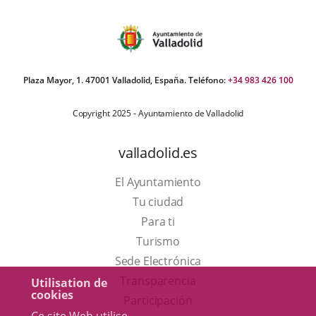
Plaza Mayor, 1. 47001 Valladolid, España. Teléfono:
+34 983 426 100
Copyright 2025 - Ayuntamiento de Valladolid
valladolid.es
El Ayuntamiento
Tu ciudad
Para ti
Este
Turismo
enlace
Enlace
Sede Electrónica
se
a
Transparencia
Utilisation de
cookies
abrirá
una
Participación