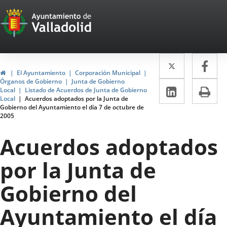
Portal
Saltar al contenido
Web
del
Twitter
Enlace
Fa
Enl
Ayuntamiento
Inicio
El Ayuntamiento
Corporación Municipal
a
a
Órganos de Gobierno
Junta de Gobierno
de
LinkedIn
Enlace
Im
Local
Listado de Acuerdos de Junta de Gobierno
una
un
Local
Acuerdos adoptados por la Junta de
a
Valladolid
Gobierno del Ayuntamiento el día 7 de octubre de
aplicació
apl
2005
una
externa.
ext
aplicaci
Acuerdos adoptados
externa.
por la Junta de
Gobierno del
Ayuntamiento el día