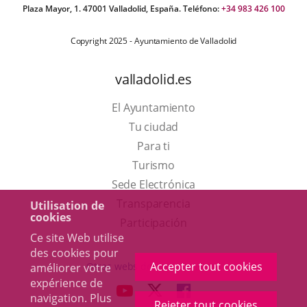
Plaza Mayor, 1. 47001 Valladolid, España. Teléfono:
+34 983 426 100
Copyright 2025 - Ayuntamiento de Valladolid
valladolid.es
El Ayuntamiento
Tu ciudad
Para ti
Este
Turismo
enlace
Enlace
Sede Electrónica
se
a
Transparencia
Utilisation de
cookies
abrirá
una
Participación
Ce site Web utilise
en
aplicación
des cookies pour
una
externa.
Accepter tout cookies
Otras webs del ayuntamiento
améliorer votre
ventana
expérience de
aderSocial
ENLACE
ENLACE
ENLACE
navigation. Plus
nueva.
Rejeter tout cookies