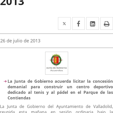
2013
Twitter
Enlace
Facebook
Enlace
Linke
Enlace
I
a
a
a
una
una
una
Fecha
26 de julio de 2013
de
aplicación
aplicación
aplica
la
noticia
externa.
externa.
extern
Descripción
La Junta de Gobierno acuerda licitar la concesión
demanial para construir un centro deportivo
dedicado al tenis y al pádel en el Parque de las
Contiendas
La Junta de Gobierno del Ayuntamiento de Valladolid,
reunida esta mañana en sesión ordinaria bajo la