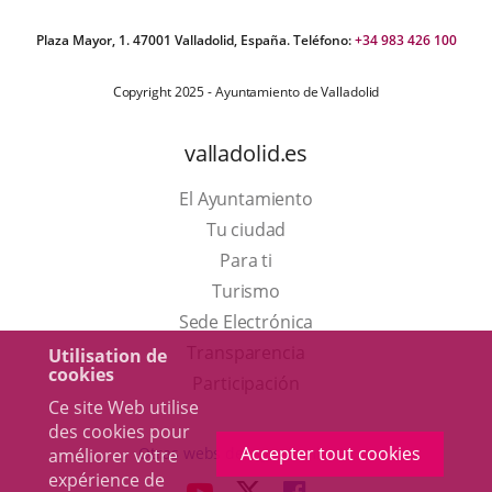
Plaza Mayor, 1. 47001 Valladolid, España. Teléfono:
+34 983 426 100
Copyright 2025 - Ayuntamiento de Valladolid
valladolid.es
El Ayuntamiento
Tu ciudad
Para ti
Este
Turismo
enlace
Enlace
Sede Electrónica
se
a
Transparencia
Utilisation de
cookies
abrirá
una
Participación
Ce site Web utilise
en
aplicación
des cookies pour
una
externa.
Accepter tout cookies
Otras webs del ayuntamiento
améliorer votre
ventana
expérience de
aderSocial
ENLACE
ENLACE
ENLACE