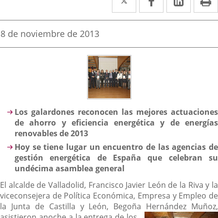
a
a
a
una
una
una
Fecha
8 de noviembre de 2013
de
aplicación
aplicación
aplica
la
noticia
externa.
externa.
extern
Descripción
Los galardones reconocen
las mejores actuaciones
de ahorro y eficiencia energética y de energías
renovables de 2013
Hoy se tiene lugar un encuentro de las agencias de
gestión energética de España que celebran su
undécima asamblea general
El alcalde de Valladolid, Francisco Javier León de la Riva y la
viceconsejera de Política Económica, Empresa y Empleo de
la Junta de Castilla y León, Begoña Hernández Muñoz,
asistieron anoche a la entrega de los