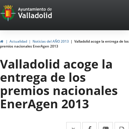
Portal
Saltar al contenido
Web
del
Ayuntamiento
Inicio
Actualidad
Noticias del AÑO 2013
Valladolid acoge la entrega de los
premios nacionales EnerAgen 2013
de
Valladolid acoge la
Valladolid
entrega de los
premios nacionales
EnerAgen 2013
Twitter
Enlace
Facebook
Enlace
Linke
Enlace
I