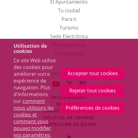
El Ayuntamiento
Tu ciudad
Para ti
Este
Turismo
enlace
Enlace
Sede Electrónica
se
a
Transparencia
Utilisation de
cookies
abrirá
una
Participación
Ce site Web utilise
en
aplicación
des cookies pour
una
externa.
Accepter tout cookies
Otras webs del ayuntamiento
améliorer votre
ventana
expérience de
aderSocial
ENLACE
ENLACE
ENLACE
navigation. Plus
nueva.
Rejeter tout cookies
A
A
A
d'informations
ACCESIBILIDAD
UNA
UNA
UNA
sur
comment
MAPA WEB
APLICACIÓN
APLICACIÓN
APLICACIÓN
nous utilisons les
Préférences de cookies
r
CONDICIONES LEGALES
EXTERNA.
EXTERNA.
EXTERNA.
cookies et
POLÍTICA DE COOKIES
comment vous
PROTECCIÓN DE DATOS
pouvez modifier
Toggl
vos paramètres
.
Iniciar
navig