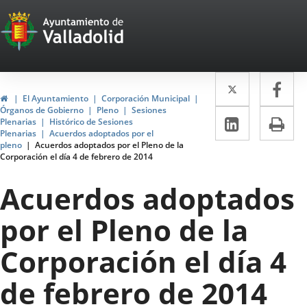
Portal
Saltar al contenido
Web
del
Twitter
Enlace
Fa
Enl
Ayuntamiento
Inicio
El Ayuntamiento
Corporación Municipal
a
a
Órganos de Gobierno
Pleno
Sesiones
de
LinkedIn
Enlace
Im
Plenarias
Histórico de Sesiones
una
un
Plenarias
Acuerdos adoptados por el
a
Valladolid
pleno
Acuerdos adoptados por el Pleno de la
aplicació
apl
Corporación el día 4 de febrero de 2014
una
externa.
ext
aplicaci
Acuerdos adoptados
externa.
por el Pleno de la
Corporación el día 4
de febrero de 2014