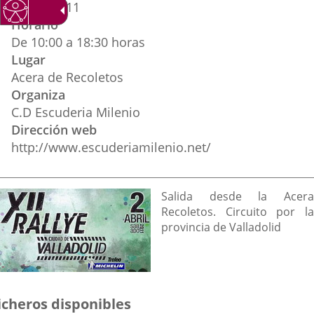
aplicación
aplicación
aplica
2
abril
2011
evento
Horario
externa.
externa.
extern
De 10:00 a 18:30 horas
Lugar
Acera de Recoletos
Organiza
C.D Escuderia Milenio
Dirección web
http://www.escuderiamilenio.net/
Descripción
Salida desde la Acera
Recoletos. Circuito por la
provincia de Valladolid
icheros disponibles