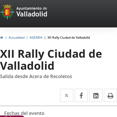
Portal
Saltar al contenido
Web
del
Ayuntamiento
Inicio
Actualidad
AGENDA
XII Rally Ciudad de Valladolid
de
XII Rally Ciudad de
Valladolid
Valladolid
Salida desde Acera de Recoletos
Twitter
Enlace
Facebook
Enlace
Linke
Enlace
I
a
a
a
Datos
una
una
una
Fechas del evento
del