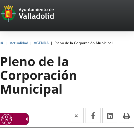
Portal
Saltar al contenido
Web
del
Ayuntamiento
Inicio
Actualidad
AGENDA
Pleno de la Corporación Municipal
de
Pleno de la
Valladolid
Corporación
Municipal
Twitter
Enlace
Facebook
Enlace
Linke
Enlace
I
a
a
a
Datos
una
una
una