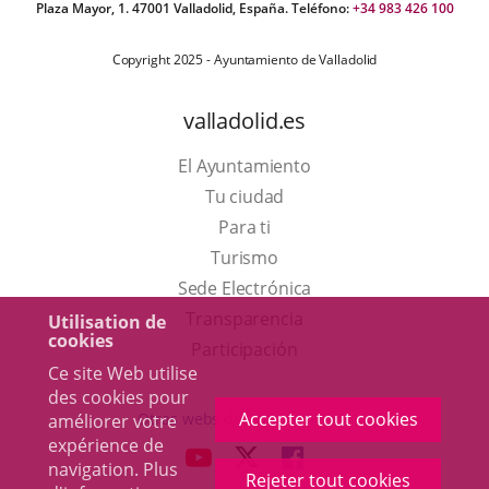
Plaza Mayor, 1. 47001 Valladolid, España. Teléfono:
+34 983 426 100
Copyright 2025 - Ayuntamiento de Valladolid
valladolid.es
El Ayuntamiento
Tu ciudad
Para ti
Este
Turismo
enlace
Enlace
Sede Electrónica
se
a
Transparencia
Utilisation de
cookies
abrirá
una
Participación
Ce site Web utilise
en
aplicación
des cookies pour
una
externa.
Accepter tout cookies
Otras webs del ayuntamiento
améliorer votre
ventana
expérience de
aderSocial
ENLACE
ENLACE
ENLACE
navigation. Plus
nueva.
Rejeter tout cookies
A
A
A