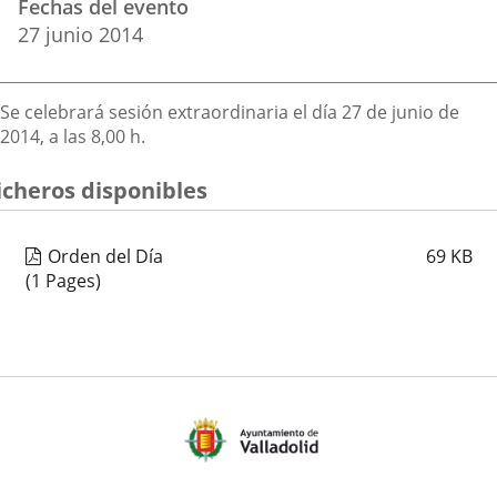
Fechas del evento
del
aplicación
aplicación
aplica
27
junio
2014
evento
externa.
externa.
extern
Descripción
Se celebrará sesión extraordinaria el día 27 de junio de
2014, a las 8,00 h.
icheros disponibles
Orden del Día
69
KB
(1 Pages)