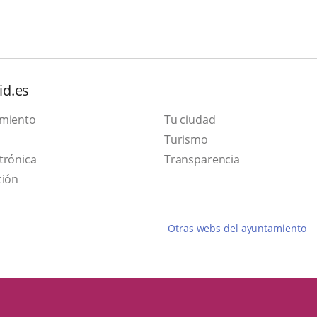
id.es
amiento
Tu ciudad
Este
Turismo
Enlace
enlace
trónica
Transparencia
a
se
ción
una
abrirá
aplicación
en
Otras webs del ayuntamiento
externa.
una
ventana
nueva.