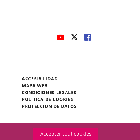
avaHeaderSocial
ENLACE
ENLACE
ENLACE
A
A
A
UNA
UNA
UNA
APLICACIÓN
APLICACIÓN
APLICACIÓN
EXTERNA.
EXTERNA.
EXTERNA.
Menú
ACCESIBILIDAD
Legal
MAPA WEB
Footer
CONDICIONES LEGALES
POLÍTICA DE COOKIES
PROTECCIÓN DE DATOS
Accepter tout cookies