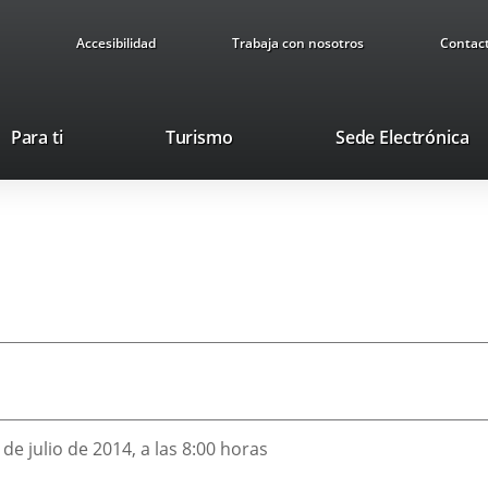
Accesibilidad
Trabaja con nosotros
Contac
Este
En
Para ti
Turismo
Sede Electrónica
enlace
a
se
u
abrirá
ap
en
ex
una
ventana
nueva.
4
 de julio de 2014, a las 8:00 horas