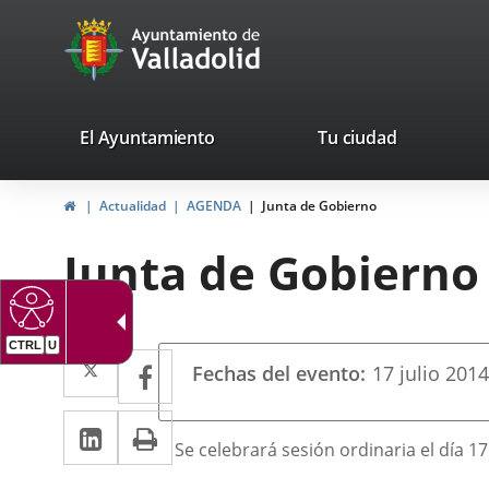
Portal
Saltar al contenido
avaTop
Web
del
Ayuntamiento
valladolid.es
El Ayuntamiento
Tu ciudad
de
Inicio
Actualidad
AGENDA
Junta de Gobierno
Valladolid
Junta de Gobierno
CTRL
U
Datos
Twitter
Enlace
Facebook
Enlace
Fechas del evento
17
julio
201
del
a
a
evento
LinkedIn
Enlace
Imprimir
una
una
Descripción
Se celebrará sesión ordinaria el día 17
a
aplicación
aplicación