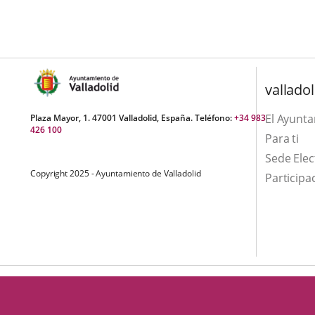
una
externa.
externa.
aplicación
externa.
valladol
El Ayunt
Plaza Mayor, 1. 47001 Valladolid, España. Teléfono:
+34 983
426 100
Para ti
Sede Elec
Copyright 2025 - Ayuntamiento de Valladolid
Participa