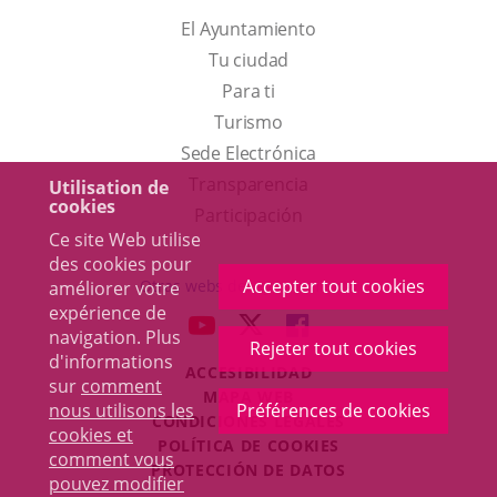
El Ayuntamiento
Tu ciudad
Para ti
Este
Turismo
enlace
Enlace
Sede Electrónica
se
a
Transparencia
Utilisation de
cookies
abrirá
una
Participación
Ce site Web utilise
en
aplicación
des cookies pour
una
externa.
Accepter tout cookies
Otras webs del ayuntamiento
améliorer votre
ventana
expérience de
aderSocial
ENLACE
ENLACE
ENLACE
navigation. Plus
nueva.
Rejeter tout cookies
A
A
A
d'informations
ACCESIBILIDAD
UNA
UNA
UNA
sur
comment
MAPA WEB
APLICACIÓN
APLICACIÓN
APLICACIÓN
nous utilisons les
Préférences de cookies
r
CONDICIONES LEGALES
EXTERNA.
EXTERNA.
EXTERNA.
cookies et
POLÍTICA DE COOKIES
comment vous
PROTECCIÓN DE DATOS
pouvez modifier
Toggl