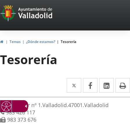
Portal
Saltar al contenido
Web
del
Ayuntamiento
Inicio
Temas
¿Dónde estamos?
Tesorería
de
Tesorería
Valladolid
Twitter
Enlace
Facebook
Enlace
Linke
Enlace
I
a
a
a
irección
una
una
una
Adresse
Plaza Mayor nº 1.
Valladolid.
47001.
Valladolid
aplicación
aplicación
aplica
postale
Téléphones
983 426 117
Fax
983 373 676
externa.
externa.
extern