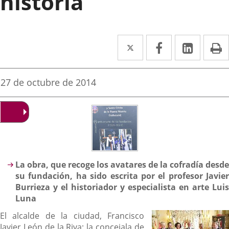
historia
Twitter
Enlace
Facebook
Enlace
Linked
Enlace
P
a
a
a
una
una
una
Fecha
27 de octubre de 2014
de
aplicación
aplicación
aplica
la
noticia
externa.
externa.
extern
Descripción
La obra, que recoge los avatares de la cofradía desde
su fundación, ha sido escrita por el profesor Javier
Burrieza y el historiador y especialista en arte Luis
Luna
El alcalde de la ciudad, Francisco
Javier León de la Riva; la concejala de