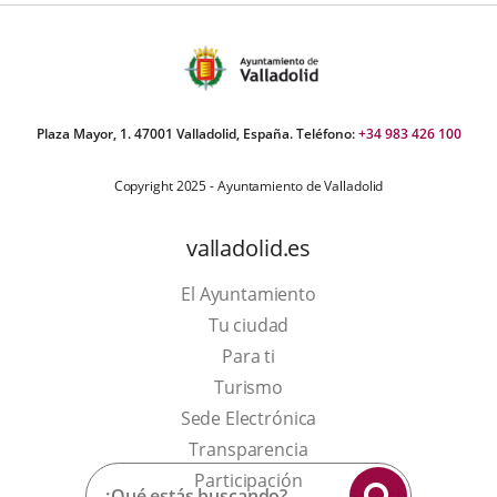
Plaza Mayor, 1. 47001 Valladolid, España. Teléfono:
+34 983 426 100
Copyright 2025 - Ayuntamiento de Valladolid
valladolid.es
El Ayuntamiento
Tu ciudad
Para ti
This
Turismo
link
Link
Sede Electrónica
will
to
Transparencia
open
external
Participación