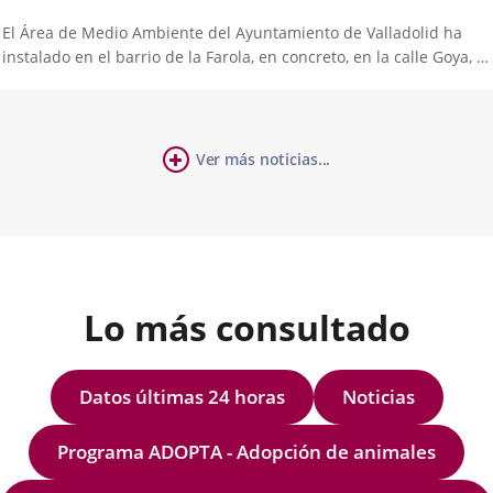
El Área de Medio Ambiente del Ayuntamiento de Valladolid ha
instalado en el barrio de la Farola, en concreto, en la calle Goya, la
estación móvil de control de la calidad del aire, que fue puesta en
servicio a finales de abril con la calle San Felipe como primera...
cha
Ver más noticias...
umber
ticia
iders:
Lo más consultado
Datos últimas 24 horas
Noticias
Programa ADOPTA - Adopción de animales