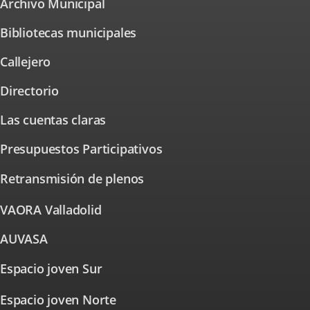
Archivo Municipal
Link
application.
to
external
Bibliotecas municipales
application.
Callejero
Link
to
external
Directorio
application.
Las cuentas claras
Presupuestos Participativos
Link
to
external
Retransmisión de plenos
application.
VAORA Valladolid
Link
to
external
AUVASA
Link
application.
to
external
Espacio joven Sur
Link
application.
to
Espacio joven Norte
external
Link
to