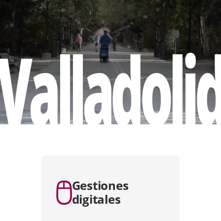
Valladoli
ider
e
Gestiones
digitales