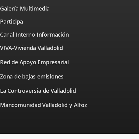
application.
external
Galería Multimedia
application.
Participa
⁭Canal Interno Información
VIVA-Vivienda Valladolid
Link
to
external
Red de Apoyo Empresarial
Link
application.
to
external
Zona de bajas emisiones
Link
application.
to
external
La Controversia de Valladolid
Link
application.
to
external
Mancomunidad Valladolid y Alfoz
application.