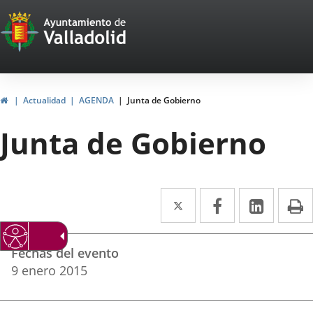
Portal
Saltar al contenido
Web
del
Ayuntamiento
Inicio
Actualidad
AGENDA
Junta de Gobierno
de
Junta de Gobierno
Valladolid
Twitter
Enlace
Facebook
Enlace
Linke
Enlace
I
a
a
a
Datos
una
una
una
Fechas del evento
del
aplicación
aplicación
aplica
9
enero
2015
evento
externa.
externa.
extern