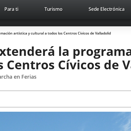
This
Li
Para ti
Turismo
Sede Electrónica
Accesibilidad
Trabaja con nosotros
Contac
link
to
will
ext
open
app
ción artística y cultural a todos los Centros Cívicos de Valladolid
in
a
xtenderá la programac
pop-
up
s Centros Cívicos de V
window.
rcha en Ferias