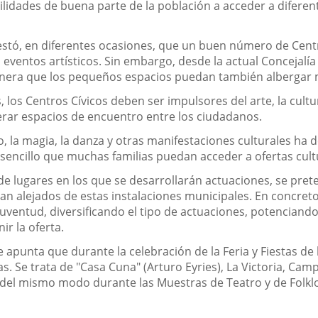
ibilidades de buena parte de la población a acceder a difere
stó, en diferentes ocasiones, que un buen número de Centr
eventos artísticos. Sin embargo, desde la actual Concejalí
nera que los pequeños espacios puedan también albergar m
, los Centros Cívicos deben ser impulsores del arte, la cult
rar espacios de encuentro entre los ciudadanos.
atro, la magia, la danza y otras manifestaciones culturales h
encillo que muchas familias puedan acceder a ofertas cul
e lugares en los que se desarrollarán actuaciones, se pret
an alejados de estas instalaciones municipales. En concreto
ventud, diversificando el tipo de actuaciones, potenciando
ir la oferta.
e apunta que durante la celebración de la Feria y Fiestas d
as. Se trata de "Casa Cuna" (Arturo Eyries), La Victoria, Cam
 del mismo modo durante las Muestras de Teatro y de Folkl