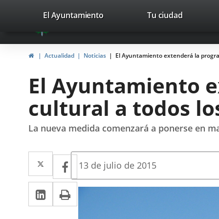
Portal
Jump to content
valladolid.es
El Ayuntamiento
Tu ciudad
avaTop
Web
del
Home
Actualidad
Noticias
El Ayuntamiento extenderá la programa
Ayuntamiento
El Ayuntamiento e
de
cultural a todos lo
Valladolid
La nueva medida comenzará a ponerse en ma
Twitter
Enlace
Facebook
Enlace
Fecha
13 de julio de 2015
de
a
a
la
Linkedin
Enlace
Print
una
noticia
una
a
aplicación
aplicación