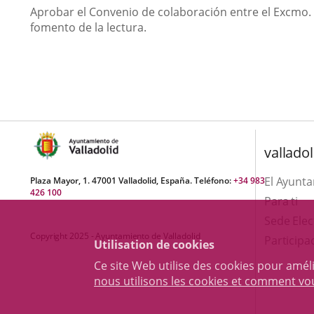
Aprobar el Convenio de colaboración entre el Excmo. A
fomento de la lectura.
valladol
El Ayunt
Plaza Mayor, 1. 47001 Valladolid, España. Teléfono:
+34 983
426 100
Para ti
Sede Elec
Copyright 2025 - Ayuntamiento de Valladolid
Participa
Utilisation de cookies
Ce site Web utilise des cookies pour amél
nous utilisons les cookies et comment v