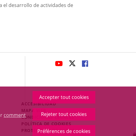
 el desarrollo de actividades de
avaHeaderSocial
ENLACE
ENLACE
ENLACE
A
A
A
UNA
UNA
UNA
APLICACIÓN
APLICACIÓN
APLICACIÓN
EXTERNA.
EXTERNA.
EXTERNA.
Accepter tout cookies
Menú
ACCESIBILIDAD
Legal
MAPA WEB
Rejeter tout cookies
ur
comment
Footer
CONDICIONES LEGALES
POLÍTICA DE COOKIES
PROTECCIÓN DE DATOS
Préférences de cookies