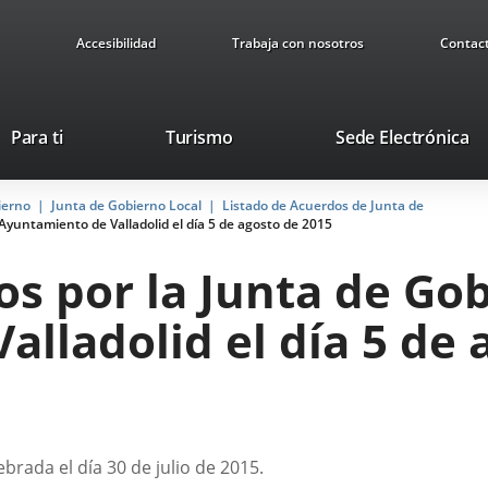
Accesibilidad
Trabaja con nosotros
Contac
Este
En
Para ti
Turismo
Sede Electrónica
enlace
a
se
u
ierno
Junta de Gobierno Local
Listado de Acuerdos de Junta de
abrirá
ap
Ayuntamiento de Valladolid el día 5 de agosto de 2015
en
ex
una
s por la Junta de Gob
ventana
nueva.
lladolid el día 5 de 
brada el día 30 de julio de 2015.