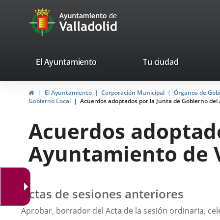
Portal
Saltar al contenido
avaTop
Web
del
Ayuntamiento
valladolid.es
El Ayuntamiento
Tu ciudad
de
Inicio
El Ayuntamiento
Corporación Municipal
Órganos de Gob
Valladolid
Gobierno Local
Acuerdos adoptados por la Junta de Gobierno del 
Acuerdos adoptado
Ayuntamiento de Va
Actas de sesiones anteriores
Aprobar, borrador del Acta de la sesión ordinaria, cele