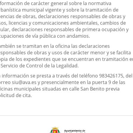
nformación de carácter general sobre la normativa
aplicación
aplicación
aplica
rbanística municipal vigente y sobre la tramitación de
icencias de obras, declaraciones responsables de obras y
externa.
externa.
extern
sos, licencias y comunicaciones ambientales, cambios de
itular, declaraciones responsables de primera ocupación y
cupaciones de vía pública con andamios.
ambién se tramitan en la oficina las declaraciones
esponsables de obras y usos de carácter menor y se facilita
opia de los expedientes que se encuentran en tramitación e
 Servicio de Control de la Legalidad.
a información se presta a través del teléfono 983426175, del
orreo siu@ava.es y presencialmente en la puerta 9 de las
icinas municipales situadas en calle San Benito previa
licitud de cita.