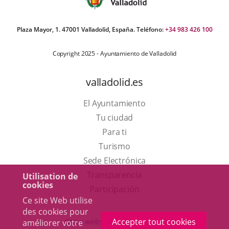
Plaza Mayor, 1. 47001 Valladolid, España. Teléfono:
+34 983 426 100
Copyright 2025 - Ayuntamiento de Valladolid
valladolid.es
El Ayuntamiento
Tu ciudad
Para ti
Este
Turismo
enlace
Enlace
Sede Electrónica
se
a
Transparencia
Utilisation de
cookies
abrirá
una
Participación
Ce site Web utilise
en
aplicación
des cookies pour
una
externa.
Accepter tout cookies
Otras webs del ayuntamiento
améliorer votre