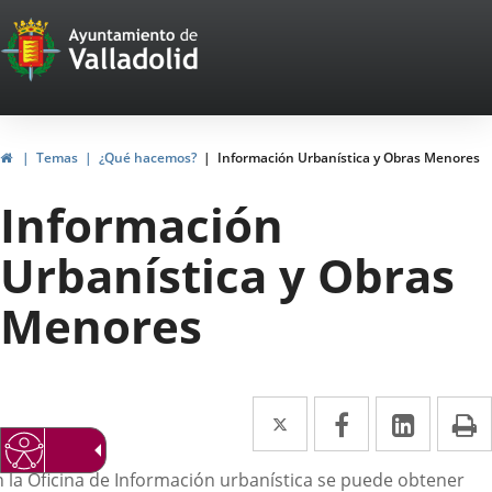
Portal
Saltar al contenido
Web
del
Ayuntamiento
Inicio
Temas
¿Qué hacemos?
Información Urbanística y Obras Menores
de
Información
Valladolid
Urbanística y Obras
Menores
Twitter
Enlace
Facebook
Enlace
Linke
Enlace
I
a
a
a
escripción
n la Oficina de Información urbanística se puede obtener
una
una
una