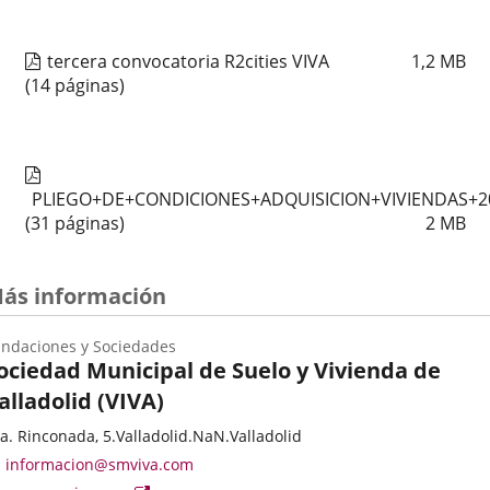
tercera convocatoria R2cities VIVA
1,2
MB
(14 páginas)
PLIEGO+DE+CONDICIONES+ADQUISICION+VIVIENDAS+2
(31 páginas)
2
MB
ás información
ndaciones y Sociedades
ociedad Municipal de Suelo y Vivienda de
alladolid (VIVA)
ategoría
resse
a. Rinconada, 5.
Valladolid.
NaN.
Valladolid
stale
Adresse
informacion@smviva.com
de