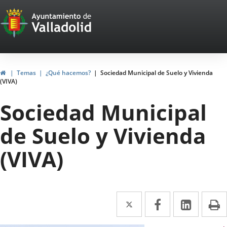
Portal
Saltar al contenido
Web
del
Ayuntamiento
Inicio
Temas
¿Qué hacemos?
Sociedad Municipal de Suelo y Vivienda
(VIVA)
de
Sociedad Municipal
Valladolid
de Suelo y Vivienda
(VIVA)
Twitter
Enlace
Facebook
Enlace
Linke
Enlace
I
a
a
a