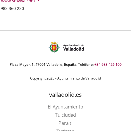
Page
Enlace
www.smviva.com
courrier
Web
a
Téléphones
983 360 230
électronique
una
aplicación
externa.
Plaza Mayor, 1. 47001 Valladolid, España. Teléfono:
+34 983 426 100
Copyright 2025 - Ayuntamiento de Valladolid
valladolid.es
El Ayuntamiento
Tu ciudad
Para ti
Este