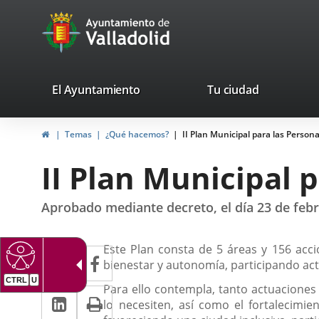
Portal
Saltar al contenido
avaTop
Web
del
Ayuntamiento
valladolid.es
El Ayuntamiento
Tu ciudad
de
Inicio
Temas
¿Qué hacemos?
II Plan Municipal para las Perso
Valladolid
II Plan Municipal 
Aprobado mediante decreto, el día 23 de feb
Descripción
Twitter
Enlace
Este Plan consta de 5 áreas y 156 acc
Facebook
Enlace
bienestar y autonomía, participando act
a
a
CTRL
U
Para ello contempla, tanto actuacione
LinkedIn
Enlace
Imprimir
una
una
lo necesiten, así como el fortalecim