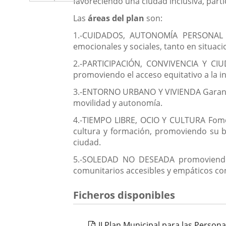
a
favoreciendo una ciudad inclusiva, part
aplicación
aplicación
una
Las
áreas del plan
son:
externa.
externa.
aplicación
1.-CUIDADOS, AUTONOMÍA PERSONAL Y 
emocionales y sociales, tanto en situ
externa.
2.-PARTICIPACIÓN, CONVIVENCIA Y CIUD
promoviendo el acceso equitativo a la in
3.-ENTORNO URBANO Y VIVIENDA Garantiz
movilidad y autonomía.
4.-TIEMPO LIBRE, OCIO Y CULTURA Fomen
cultura y formación, promoviendo su bie
ciudad.
5.-SOLEDAD NO DESEADA promoviendo, 
comunitarios accesibles y empáticos co
Ficheros disponibles
II Plan Municipal para las Perso