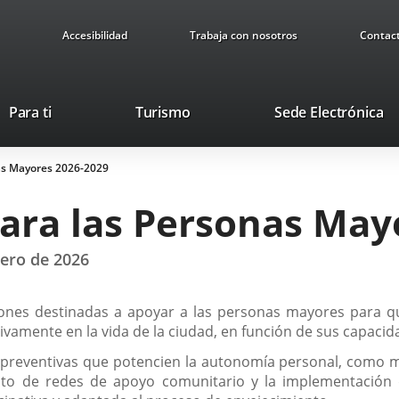
Accesibilidad
Trabaja con nosotros
Contac
Este
En
Para ti
Turismo
Sede Electrónica
enlace
a
se
u
nas Mayores 2026-2029
abrirá
ap
en
ex
para las Personas May
una
ventana
nueva.
rero de 2026
iones destinadas a apoyar a las personas mayores para qu
ivamente en la vida de la ciudad, en función de sus capacid
s preventivas que potencien la autonomía personal, como
iento de redes de apoyo comunitario y la implementació