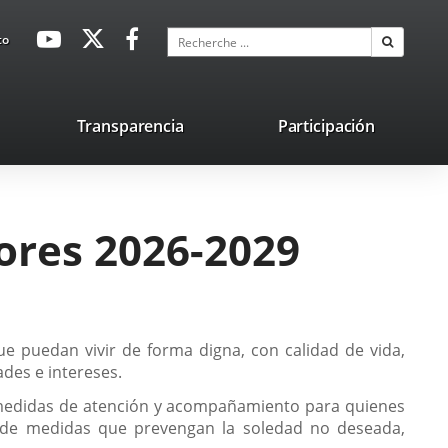
avaHeaderSocial
Enlace
Enlace
Enlace
Recherche
to
Recherch
a
a
a
una
una
una
aplicación
aplicación
aplicación
lace
Transparencia
Participación
externa.
externa.
externa.
na
licación
terna.
ores 2026-2029
e puedan vivir de forma digna, con calidad de vida,
ades e intereses.
 medidas de atención y acompañamiento para quienes
n de medidas que prevengan la soledad no deseada,