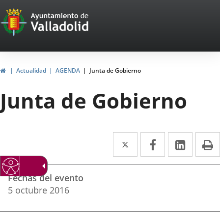
Portal
Saltar al contenido
Web
del
Ayuntamiento
Inicio
Actualidad
AGENDA
Junta de Gobierno
de
Junta de Gobierno
Valladolid
Twitter
Enlace
Facebook
Enlace
Linke
Enlace
I
a
a
a
Datos
una
una
una
Fechas del evento
del
aplicación
aplicación
aplica
5
octubre
2016
evento
externa.
externa.
extern