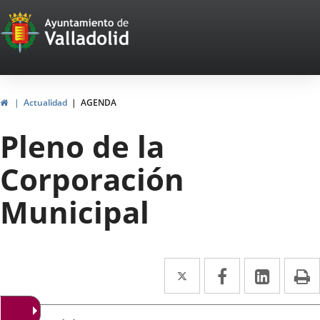
Portal
Saltar al contenido
Web
del
Ayuntamiento
Inicio
Actualidad
AGENDA
de
Pleno de la
Valladolid
Corporación
Municipal
Twitter
Enlace
Facebook
Enlace
Linke
Enlace
I
a
a
a
Datos
una
una
una