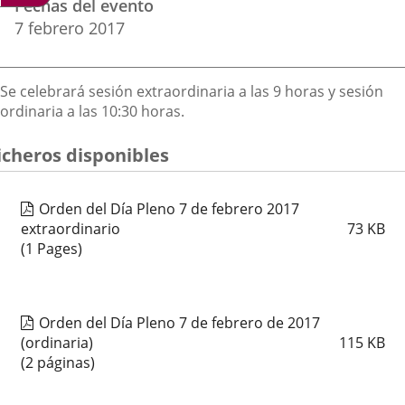
Fechas del evento
del
aplicación
aplicación
aplica
7
febrero
2017
evento
externa.
externa.
extern
Descripción
Se celebrará sesión extraordinaria a las 9 horas y sesión
ordinaria a las 10:30 horas.
icheros disponibles
Orden del Día Pleno 7 de febrero 2017
extraordinario
73
KB
(1 Pages)
Orden del Día Pleno 7 de febrero de 2017
(ordinaria)
115
KB
(2 páginas)