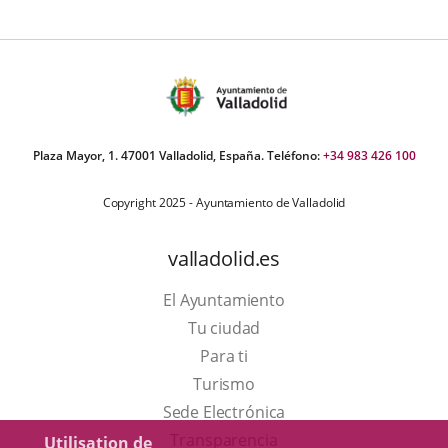
Plaza Mayor, 1. 47001 Valladolid, España. Teléfono:
+34 983 426 100
Copyright 2025 - Ayuntamiento de Valladolid
valladolid.es
El Ayuntamiento
Tu ciudad
Para ti
Este
Turismo
enlace
Enlace
Sede Electrónica
se
a
Transparencia
Utilisation de