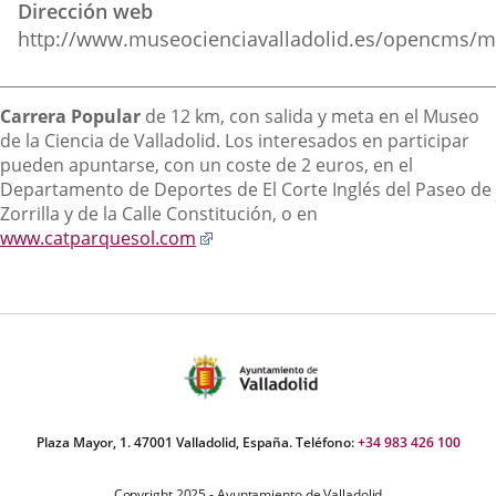
Dirección web
externa.
externa.
extern
http://www.museocienciavalladolid.es/opencms/m
Descripción
Carrera Popular
de 12 km, con salida y meta en el Museo
de la Ciencia de Valladolid. Los interesados en participar
pueden apuntarse, con un coste de 2 euros, en el
Departamento de Deportes de El Corte Inglés del Paseo de
Zorrilla y de la Calle Constitución, o en
Enlace
www.catparquesol.com
a
una
aplicación
externa.
Plaza Mayor, 1. 47001 Valladolid, España. Teléfono:
+34 983 426 100
Copyright 2025 - Ayuntamiento de Valladolid