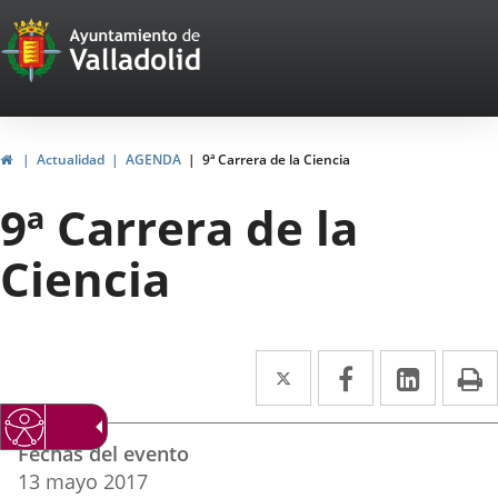
Portal
Saltar al contenido
Web
del
Ayuntamiento
Inicio
Actualidad
AGENDA
9ª Carrera de la Ciencia
de
9ª Carrera de la
Valladolid
Ciencia
Twitter
Enlace
Facebook
Enlace
Linke
Enlace
I
a
a
a
Datos
una
una
una
Fechas del evento
del
aplicación
aplicación
aplica
13
mayo
2017
evento