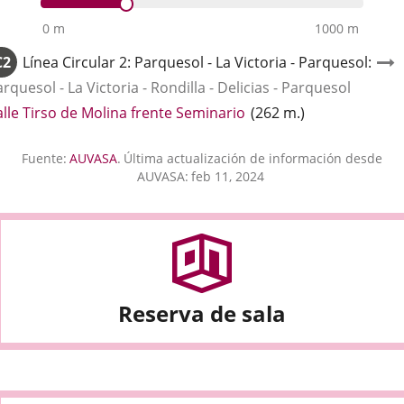
0 m
1000 m
C2
Línea
Circular 2: Parquesol - La Victoria - Parquesol
:
rquesol - La Victoria - Rondilla - Delicias - Parquesol
Enlace
alle Tirso de Molina frente Seminario
(
262
m.
)
a
una
Fuente:
AUVASA
.
Última actualización de información desde
aplicación
AUVASA:
feb 11, 2024
externa.
Reserva de sala