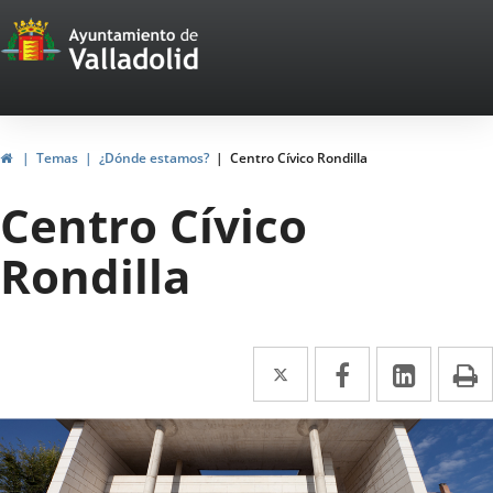
Portal
Saltar al contenido
Web
del
Ayuntamiento
Inicio
Temas
¿Dónde estamos?
Centro Cívico Rondilla
de
Centro Cívico
Valladolid
Rondilla
Twitter
Enlace
Facebook
Enlace
Linke
Enlace
I
a
a
a
úmero
una
una
una
e
apositivas:
aplicación
aplicación
aplica
3