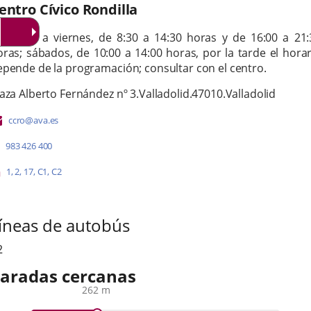
entro Cívico Rondilla
orario
e lunes a viernes, de 8:30 a 14:30 horas y de 16:00 a 21:
oras; sábados, de 10:00 a 14:00 horas,
p
or la tarde el hora
epende de la programación; consultar con el centro.
irección
dresse
aza Alberto Fernández nº 3.
Valladolid.
47010.
Valladolid
ostale
Adresse
ccro@ava.es
de
Téléphones
983 426 400
courrier
électronique
Líneas
Enlace
Enlace
Enlace
Enlace
Enlace
1
,
2
,
17
,
C1
,
C2
a
a
a
a
a
-
una
una
una
una
una
Bus
aplicación
aplicación
aplicación
aplicación
aplicación
íneas de autobús
externa.
externa.
externa.
externa.
externa.
2
aradas cercanas
262 m