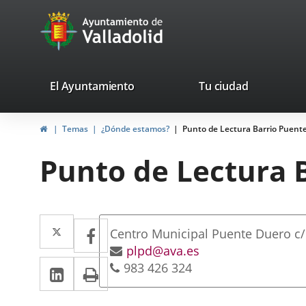
Portal
Saltar al contenido
avaTop
Web
del
Ayuntamiento
valladolid.es
El Ayuntamiento
Tu ciudad
de
Inicio
Temas
¿Dónde estamos?
Punto de Lectura Barrio Puent
Valladolid
Punto de Lectura 
Dirección
Twitter
Enlace
Facebook
Enlace
Adresse
Centro Municipal Puente Duero c/
a
a
postale
Adresse
plpd@ava.es
LinkedIn
Enlace
Imprimir
Téléphones
de
983 426 324
una
una
courrier
a
aplicación
aplicación
électronique