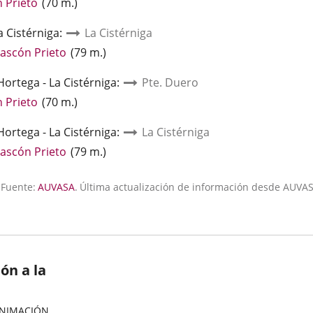
Enlace
n Prieto
(
70
m.
)
a
a Cistérniga
una
:
La Cistérniga
aplicación
Enlace
Tascón Prieto
(
79
m.
)
externa.
a
Hortega - La Cistérniga
una
:
Pte. Duero
aplicación
Enlace
n Prieto
(
70
m.
)
externa.
a
Hortega - La Cistérniga
una
:
La Cistérniga
aplicación
Enlace
Tascón Prieto
(
79
m.
)
externa.
a
una
Fuente:
AUVASA
.
Última actualización de información desde AUVAS
aplicación
externa.
ón a la
ANIMACIÓN