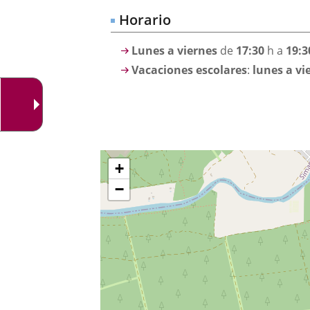
una
externa.
externa.
Horario
aplicación
Lunes a viernes
de
17:30
h a
19:3
externa.
Vacaciones escolares
:
lunes a vi
¿Dónde
Sauter
+
la
estamos?
carte
−