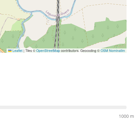
Leaflet
|
Tiles ©
OpenStreetMap
contributors. Geocoding ©
OSM Nominatim
1000 m