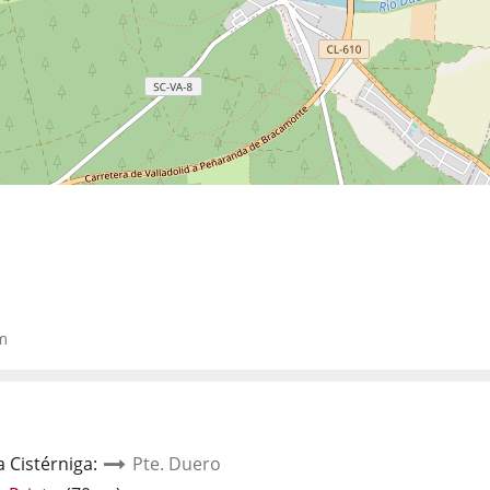
m
a Cistérniga
:
Pte. Duero