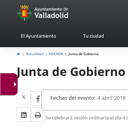
Portal
Saltar al contenido
avaTop
Web
del
Ayuntamiento
valladolid.es
El Ayuntamiento
Tu ciudad
de
Inicio
Actualidad
AGENDA
Junta de Gobierno
Valladolid
Junta de Gobierno
Datos
Twitter
Enlace
Facebook
Enlace
Fechas del evento
4
abril
2018
del
a
a
evento
LinkedIn
Enlace
Imprimir
una
una
Descripción
Se celebrará sesión ordinaria el día 4 
a
aplicación
aplicación