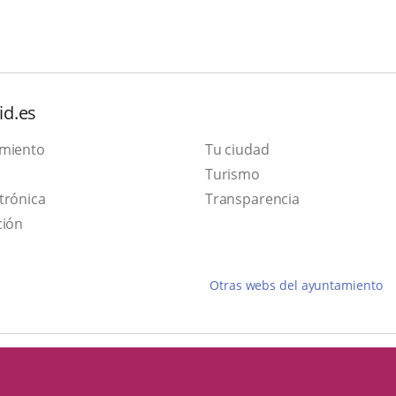
id.es
amiento
Tu ciudad
Este
Turismo
Enlace
enlace
trónica
Transparencia
a
se
ción
una
abrirá
aplicación
en
Otras webs del ayuntamiento
externa.
una
ventana
nueva.