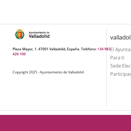
una
externa.
externa.
aplicación
externa.
valladol
El Ayunt
Plaza Mayor, 1. 47001 Valladolid, España. Teléfono:
+34 983
426 100
Para ti
Sede Elec
Copyright 2025 - Ayuntamiento de Valladolid
Participa