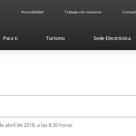
Accesibilidad
Trabaja con nosotros
Contac
Este
En
Para ti
Turismo
Sede Electrónica
enlace
a
se
u
abrirá
ap
en
ex
una
ventana
nueva.
de abril de 2018, a las 8:30 horas