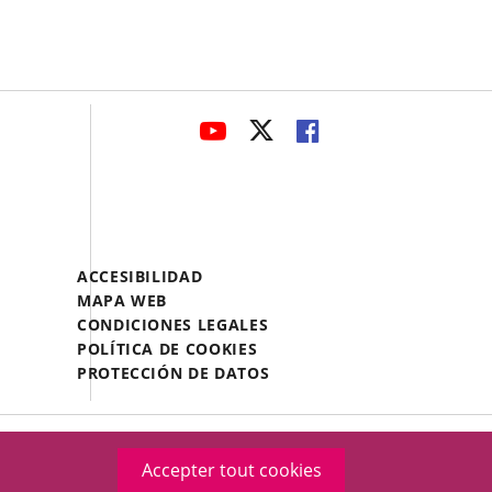
avaHeaderSocial
ENLACE
ENLACE
ENLACE
A
A
A
UNA
UNA
UNA
APLICACIÓN
APLICACIÓN
APLICACIÓN
EXTERNA.
EXTERNA.
EXTERNA.
Menú
ACCESIBILIDAD
Legal
MAPA WEB
Footer
CONDICIONES LEGALES
POLÍTICA DE COOKIES
PROTECCIÓN DE DATOS
Accepter tout cookies