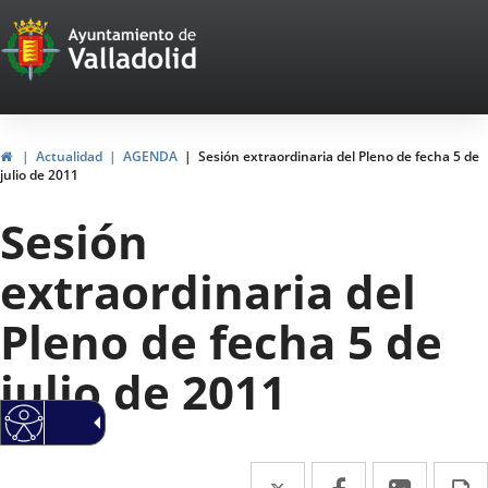
Portal
Saltar al contenido
Web
del
Ayuntamiento
Inicio
Actualidad
AGENDA
Sesión extraordinaria del Pleno de fecha 5 de
julio de 2011
de
Sesión
Valladolid
extraordinaria del
Pleno de fecha 5 de
julio de 2011
Twitter
Enlace
Facebook
Enlace
Linke
Enlace
I