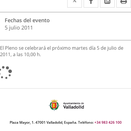
a
a
a
Datos
una
una
una
Fechas del evento
del
aplicación
aplicación
aplica
5
julio
2011
evento
externa.
externa.
extern
Descripción
El Pleno se celebrará el próximo martes día 5 de julio de
2011, a las 10,00 h.
Plaza Mayor, 1. 47001 Valladolid, España. Teléfono:
+34 983 426 100