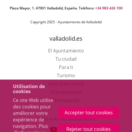
Plaza Mayor, 1. 47001 Valladolid, España. Teléfono:
+34 983 426 100
Copyright 2025 - Ayuntamiento de Valladolid
valladolid.es
El Ayuntamiento
Tu ciudad
Para ti
Este
Turismo
enlace
Enlace
Sede Electrónica
Utilisation de
cookies
se
a
Transparencia
abrirá
una
Ce site Web utilise
Participación
des cookies pour
en
aplicación
Accepter tout cookies
améliorer votre
una
externa.
Otras webs del ayuntamiento
expérience de
ventana
navigation. Plus
aderSocial
ENLACE
ENLACE
ENLACE
Rejeter tout cookies