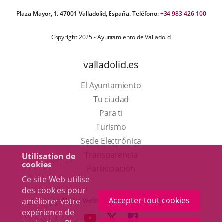
Plaza Mayor, 1. 47001 Valladolid, España. Teléfono:
+34 983 426 100
Copyright 2025 - Ayuntamiento de Valladolid
valladolid.es
El Ayuntamiento
Tu ciudad
Para ti
Este
Turismo
enlace
Enlace
Sede Electrónica
se
a
Transparencia
Utilisation de
cookies
abrirá
una
Participación
Ce site Web utilise
en
aplicación
des cookies pour
una
externa.
Accepter tout cookies
Otras webs del ayuntamiento
améliorer votre
ventana
expérience de
aderSocial
ENLACE
ENLACE
ENLACE