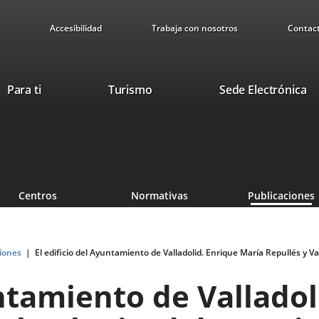
Accesibilidad
Trabaja con nosotros
Contac
Este
En
Para ti
Turismo
Sede Electrónica
enlace
a
se
u
abrirá
ap
en
ex
una
ventana
Centros
Normativas
Publicaciones
nueva.
iones
El edificio del Ayuntamiento de Valladolid. Enrique María Repullés y Va
untamiento de Vallado