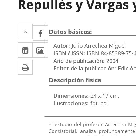
Repullés y Vargas y
Twitter
Enlace
Facebook
Enlace
Datos básicos
a
a
Autor
Julio Arrechea Miguel
LinkedIn
Enlace
Imágenes
una
una
ISBN / ISSN
ISBN 84-85389-75-
a
aplicación
aplicación
Año de publicación
2004
Imprimir
una
Editor de la publicación
Edició
externa.
externa.
aplicación
Descripción física
externa.
Dimensiones
24 x 17 cm.
Ilustraciones
fot. col.
Descripción
El estudio del profesor Arrechea Mig
Consistorial, analiza profundament