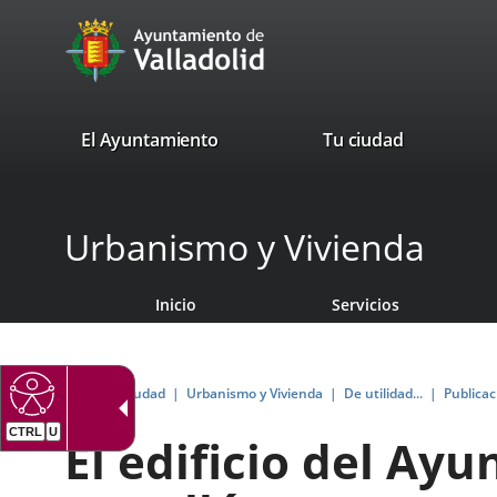
Portal
Saltar al contenido
avaTop
Web
del
Ayuntamiento
valladolid.es
El Ayuntamiento
Tu ciudad
de
Valladolid
Urbanismo y Vivienda
Inicio
Servicios
Inicio
Tu Ciudad
Urbanismo y Vivienda
De utilidad...
Publicac
El edificio del Ay