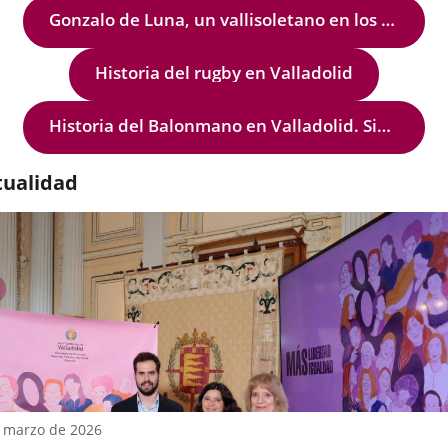
ación
Gonzalo de Luna, un vallisoletano en los albores de la ciencia económica contemporánea
ria
nidades
Historia del rugby en Valladolid
tar
.
Historia del Balonmano en Valladolid. Siete décadas de nuestro deporte
ud
tualidad
izada
danía
previus
 marzo de 2026