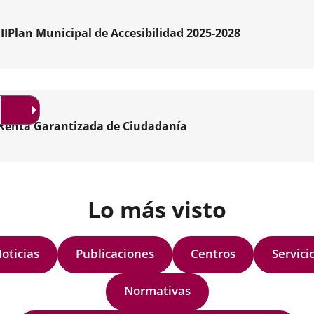
pal
IIIPlan Municipal de Accesibilidad 2025-2028
miento
pal
lid
Renta Garantizada de Ciudadanía
bilidad
ado
egia
s
ersal
Lo más visto
mentario,
sada
leza
pativa
oticias
Publicaciones
Centros
Servici
amiento
izar
a...
Normativas
ad