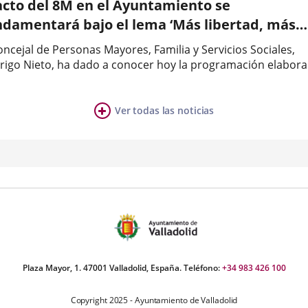
 acto del 8M en el Ayuntamiento se
ndamentará bajo el lema ‘Más libertad, más
aldad’
oncejal de Personas Mayores, Familia y Servicios Sociales,
rigo Nieto, ha dado a conocer hoy la programación elabor
 el Ayuntamiento de Valladolid, con motivo de la
a
memoración del Día Internacional de la Mujer, el 8 de marz
este año se...
Ver todas las noticias
ia
mber
ers:
Plaza Mayor, 1. 47001 Valladolid, España. Teléfono:
+34 983 426 100
Copyright 2025 - Ayuntamiento de Valladolid