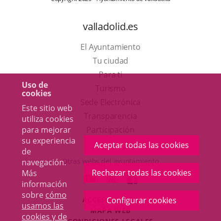
valladolid.es
El Ayuntamiento
Tu ciudad
Para ti
Uso de
Este
Turismo
cookies
enlace
Enlace
Sede Electrónica
Este sitio web
se
a
Transparencia
utiliza cookies
abrirá
una
para mejorar
Participación
su experiencia
en
aplicación
Aceptar todas las cookies
de
una
externa.
Otras webs del ayuntamiento
navegación.
ventana
Rechazar todas las cookies
Más
aderSocial
ENLACE
ENLACE
ENLACE
información
nueva.
A
A
A
sobre
cómo
ACCESIBILIDAD
Configurar cookies
UNA
UNA
UNA
usamos las
MAPA WEB
APLICACIÓN
APLICACIÓN
APLICACIÓN
cookies y de
r