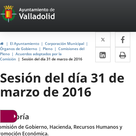
Portal
Saltar al contenido
Web
del
Twitter
Enlace
Fa
Enl
Ayuntamiento
Inicio
El Ayuntamiento
Corporación Municipal
a
a
Órganos de Gobierno
Pleno
Comisiones del
de
LinkedIn
Enlace
Im
Pleno
Acuerdos adoptados por la
una
un
Comisión
Sesión del día 31 de marzo de 2016
a
Valladolid
aplicació
apl
una
Sesión del día 31 de
externa.
ext
aplicaci
marzo de 2016
externa.
ategoría
omisión de Gobierno, Hacienda, Recursos Humanos y
romoción Económica.