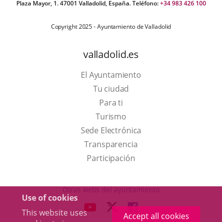
Plaza Mayor, 1. 47001 Valladolid, España. Teléfono:
+34 983 426 100
Copyright 2025 - Ayuntamiento de Valladolid
valladolid.es
El Ayuntamiento
Tu ciudad
Para ti
This
Turismo
link
Link
Sede Electrónica
will
to
Transparencia
open
external
Participación
in
application.
a
Otras webs del ayuntamiento
Use of cookies
pop-
aderSocial
LINK
LINK
LINK
This website uses
up
Accept all cookies
TO
TO
TO