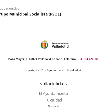
a
e
un
una
ve
iaje
upo municipal
aplicación
em
rupo Municipal Socialista (PSOE)
externa.
Plaza Mayor, 1. 47001 Valladolid, España. Teléfono:
+34 983 426 100
Copyright 2025 - Ayuntamiento de Valladolid
valladolid.es
El Ayuntamiento
Tu ciudad
Para ti