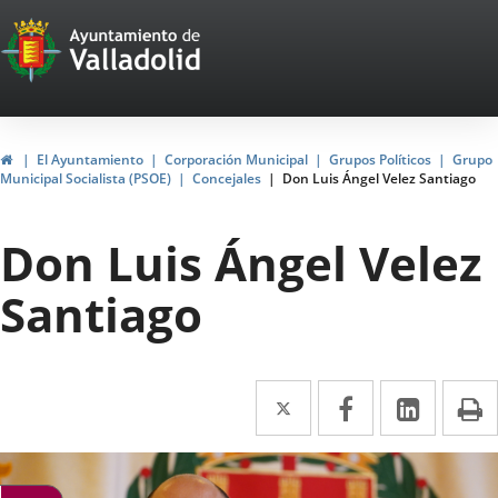
Portal
Saltar al contenido
Web
del
Ayuntamiento
Inicio
El Ayuntamiento
Corporación Municipal
Grupos Políticos
Grupo
Municipal Socialista (PSOE)
Concejales
Don Luis Ángel Velez Santiago
de
Valladolid
Don Luis Ángel Velez
Santiago
Twitter
Enlace
Facebook
Enlace
Linke
Enlace
I
a
a
a
una
una
una