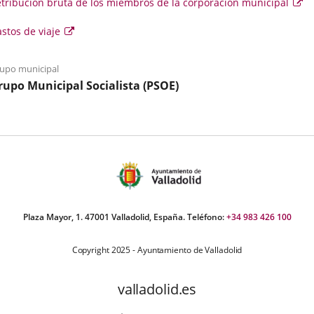
tribución bruta de los miembros de la corporación municipal
Es
en
se
astos
Enlace
stos de viaje
abr
en
a
e
un
una
ve
iaje
upo municipal
aplicación
em
rupo Municipal Socialista (PSOE)
externa.
Plaza Mayor, 1. 47001 Valladolid, España. Teléfono:
+34 983 426 100
Copyright 2025 - Ayuntamiento de Valladolid
valladolid.es