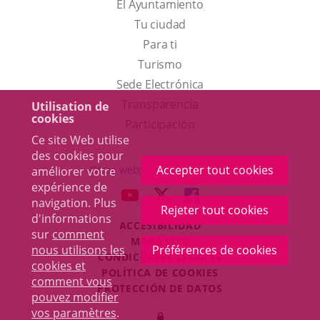
El Ayuntamiento
Tu ciudad
Para ti
Este
Turismo
enlace
Enlace
Sede Electrónica
se
a
Transparencia
Utilisation de
cookies
abrirá
una
Participación
Ce site Web utilise
en
aplicación
des cookies pour
una
externa.
Accepter tout cookies
Otras webs del ayuntamiento
améliorer votre
ventana
expérience de
aderSocial
ENLACE
ENLACE
ENLACE
navigation. Plus
nueva.
Rejeter tout cookies
A
A
A
d'informations
ACCESIBILIDAD
UNA
UNA
UNA
sur
comment
MAPA WEB
APLICACIÓN
APLICACIÓN
APLICACIÓN
nous utilisons les
Préférences de cookies
r
CONDICIONES LEGALES
EXTERNA.
EXTERNA.
EXTERNA.
cookies et
POLÍTICA DE COOKIES
comment vous
PROTECCIÓN DE DATOS
pouvez modifier
Toggl
vos paramètres
.
Iniciar
navig