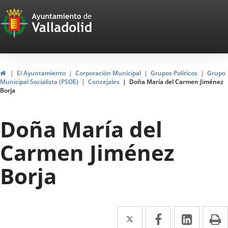
Portal
Saltar al contenido
Web
del
Ayuntamiento
Inicio
El Ayuntamiento
Corporación Municipal
Grupos Políticos
Grupo
Municipal Socialista (PSOE)
Concejales
Doña María del Carmen Jiménez
de
Borja
Valladolid
Doña María del
Carmen Jiménez
Borja
Twitter
Enlace
Facebook
Enlace
Linke
Enlace
I