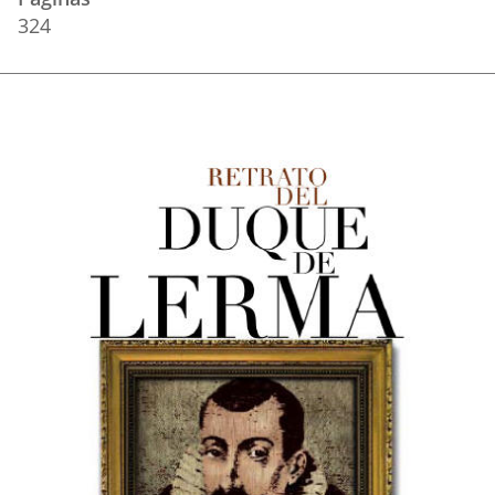
324
Portada