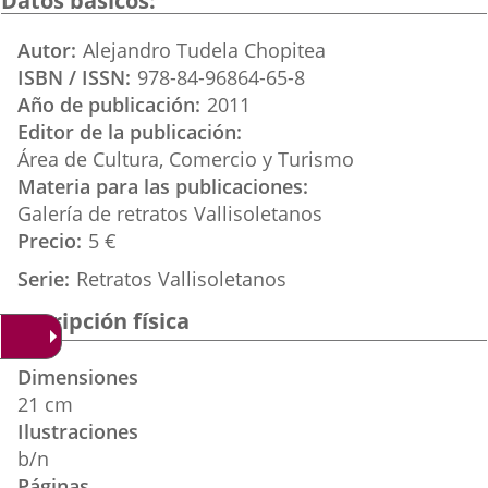
Datos básicos
aplicación
aplicación
aplica
Autor
Alejandro Tudela Chopitea
externa.
externa.
extern
ISBN / ISSN
978-84-96864-65-8
Año de publicación
2011
Editor de la publicación
Área de Cultura, Comercio y Turismo
Materia para las publicaciones
Galería de retratos Vallisoletanos
Precio
5 €
Serie
Retratos Vallisoletanos
Descripción física
Dimensiones
21 cm
Ilustraciones
b/n
Páginas