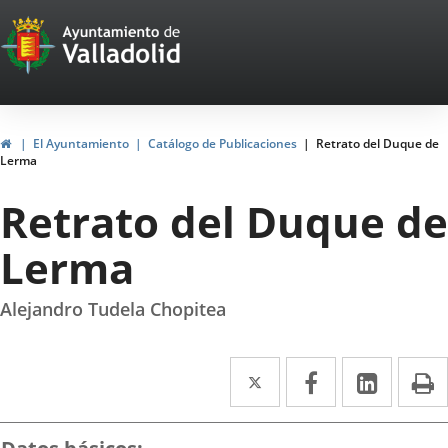
Portal
Saltar al contenido
Web
del
Ayuntamiento
Inicio
El Ayuntamiento
Catálogo de Publicaciones
Retrato del Duque de
Lerma
de
Retrato del Duque de
Valladolid
Lerma
Alejandro Tudela Chopitea
Twitter
Enlace
Facebook
Enlace
Linke
Enlace
I
a
a
a
una
una
una