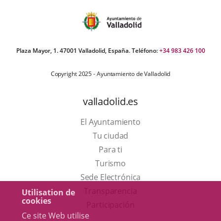
Plaza Mayor, 1. 47001 Valladolid, España. Teléfono:
+34 983 426 100
Copyright 2025 - Ayuntamiento de Valladolid
valladolid.es
El Ayuntamiento
Tu ciudad
Para ti
Este
Turismo
enlace
Enlace
Sede Electrónica
se
a
Transparencia
Utilisation de
cookies
abrirá
una
Participación
Ce site Web utilise
en
aplicación