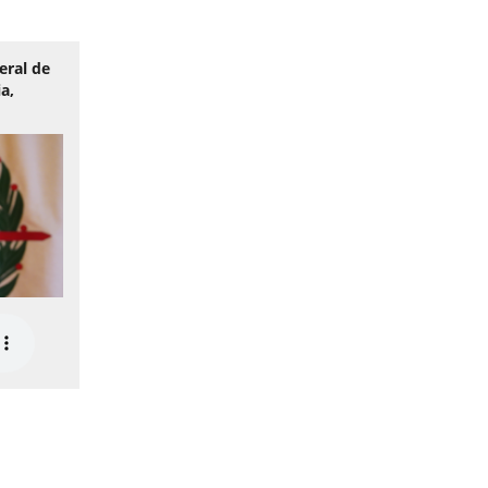
eral de
a,