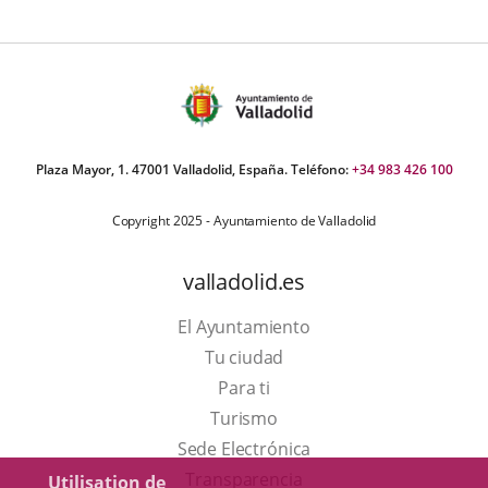
Plaza Mayor, 1. 47001 Valladolid, España. Teléfono:
+34 983 426 100
Copyright 2025 - Ayuntamiento de Valladolid
valladolid.es
El Ayuntamiento
Tu ciudad
Para ti
Este
Turismo
enlace
Enlace
Sede Electrónica
se
a
Transparencia
Utilisation de