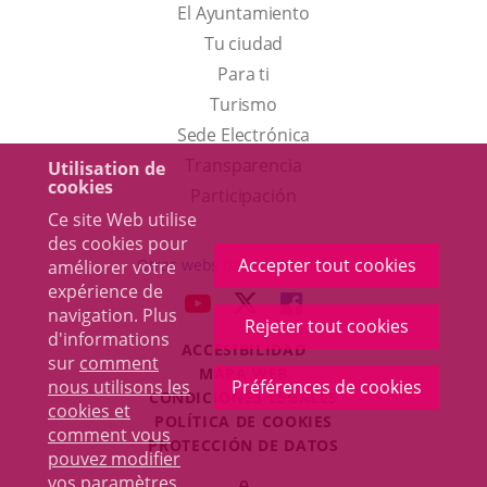
El Ayuntamiento
Tu ciudad
Para ti
Este
Turismo
enlace
Enlace
Sede Electrónica
se
a
Transparencia
Utilisation de
cookies
abrirá
una
Participación
Ce site Web utilise
en
aplicación
des cookies pour
una
externa.
Accepter tout cookies
Otras webs del ayuntamiento
améliorer votre
ventana
expérience de
aderSocial
ENLACE
ENLACE
ENLACE
navigation. Plus
nueva.
Rejeter tout cookies
A
A
A
d'informations
ACCESIBILIDAD
UNA
UNA
UNA
sur
comment
MAPA WEB
APLICACIÓN
APLICACIÓN
APLICACIÓN
nous utilisons les
Préférences de cookies
r
CONDICIONES LEGALES
EXTERNA.
EXTERNA.
EXTERNA.
cookies et
POLÍTICA DE COOKIES
comment vous
PROTECCIÓN DE DATOS
pouvez modifier
Toggl
vos paramètres
.
Iniciar
navig