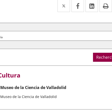
Twitter
Enlace
Facebook
Enlace
Linke
Enlace
I
a
a
a
cherche
ère
una
una
una
ral
aplicación
aplicación
aplica
externa.
externa.
extern
ía
Recherc
Cultura
Museo de la Ciencia de Valladolid
Museo de la Ciencia de Valladolid