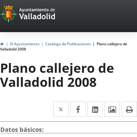
Portal
Saltar al contenido
Web
del
Ayuntamiento
Inicio
El Ayuntamiento
Catálogo de Publicaciones
Plano callejero de
Valladolid 2008
de
Plano callejero de
Valladolid
Valladolid 2008
Twitter
Enlace
Facebook
Enlace
LinkedIn
Enlace
Imáge
I
a
a
a
una
una
una
Datos básicos