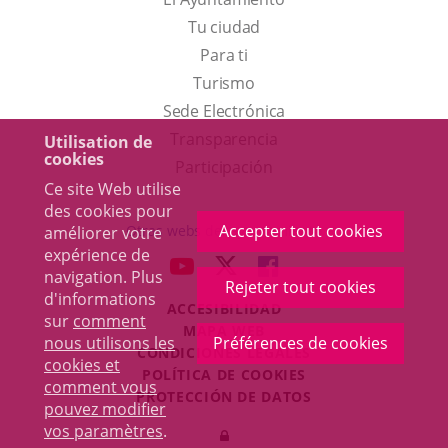
Tu ciudad
Para ti
Este
Turismo
enlace
Enlace
Sede Electrónica
se
a
Transparencia
Utilisation de
cookies
abrirá
una
Participación
Ce site Web utilise
en
aplicación
des cookies pour
una
externa.
Accepter tout cookies
Otras webs del ayuntamiento
améliorer votre
ventana
expérience de
aderSocial
ENLACE
ENLACE
ENLACE
navigation. Plus
nueva.
Rejeter tout cookies
A
A
A
d'informations
ACCESIBILIDAD
UNA
UNA
UNA
sur
comment
MAPA WEB
APLICACIÓN
APLICACIÓN
APLICACIÓN
nous utilisons les
Préférences de cookies
r
CONDICIONES LEGALES
EXTERNA.
EXTERNA.
EXTERNA.
cookies et
POLÍTICA DE COOKIES
comment vous
PROTECCIÓN DE DATOS
pouvez modifier
Toggl
vos paramètres
.
Iniciar
navig