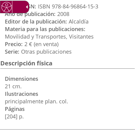
aplicación
aplicación
aplicación
ISBN / ISSN
ISBN 978-84-96864-15-3
externa.
externa.
externa.
Año de publicación
2008
Editor de la publicación
Alcaldía
Materia para las publicaciones
Movilidad y Transportes
Visitantes
Precio
2 € (en venta)
Serie
Otras publicaciones
Descripción física
Dimensiones
21 cm.
Ilustraciones
principalmente plan. col.
Páginas
[204] p.