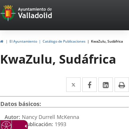
Portal
Saltar al contenido
Web
del
Ayuntamiento
Inicio
El Ayuntamiento
Catálogo de Publicaciones
KwaZulu, Sudáfrica
de
KwaZulu, Sudáfrica
Valladolid
Twitter
Enlace
Facebook
Enlace
Linke
Enlace
I
a
a
a
una
una
una
Datos básicos
aplicación
aplicación
aplica
Autor
Nancy Durrell McKenna
externa.
externa.
extern
Año de publicación
1993