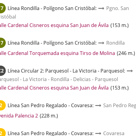
una
17
Línea
Rondilla - Polígono San Cristóbal
:
Pgno. San
aplicación
ristóbal
externa.
Enlace
alle Cardenal Cisneros esquina San Juan de Ávila
(
153
m.
)
a
una
17
Línea
Rondilla - Polígono San Cristóbal
:
Rondilla
aplicación
externa.
Enlace
alle Cardenal Torquemada esquina Tirso de Molina
(
246
m.
)
a
una
C2
Línea
Circular 2: Parquesol - La Victoria - Parquesol
:
aplicació
rquesol - La Victoria - Rondilla - Delicias - Parquesol
externa.
Enlace
alle Cardenal Cisneros esquina San Juan de Ávila
(
153
m.
)
a
una
2
Línea
San Pedro Regalado - Covaresa
:
San Pedro Reg
aplicación
externa.
Enlace
venida Palencia 2
(
228
m.
)
a
una
2
Línea
San Pedro Regalado - Covaresa
:
Covaresa
aplicación