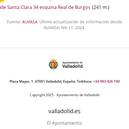
externa.
Enlace
alle Santa Clara 34 esquina Real de Burgos
(
241
m.
)
a
una
Fuente:
AUVASA
.
Última actualización de información desde
aplicación
AUVASA:
feb 11, 2024
externa.
Plaza Mayor, 1. 47001 Valladolid, España. Teléfono:
+34 983 426 100
Copyright 2025 - Ayuntamiento de Valladolid
valladolid.es
El Ayuntamiento