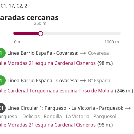
,
C1
,
17
,
C2
,
2
aradas cercanas
250 m
0 m
1000 m
1
Línea
Barrio España - Covaresa
:
Covaresa
Enlace
alle Moradas 21 esquina Cardenal Cisneros
(
98
m.
)
a
una
1
Línea
Barrio España - Covaresa
:
Bº España
aplicación
externa.
Enlace
alle Cardenal Torquemada esquina Tirso de Molina
(
246
m.
)
a
una
C1
Línea
Circular 1: Parquesol - La Victoria - Parquesol
:
aplicació
rquesol - Delicias - Rondilla - La Victoria - Parquesol
externa.
Enlace
alle Moradas 21 esquina Cardenal Cisneros
(
98
m.
)
a