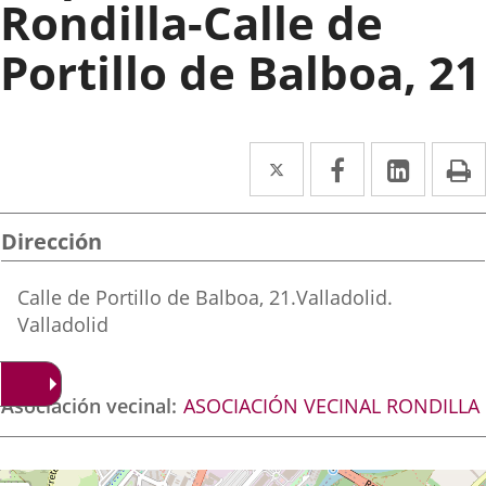
Rondilla-Calle de
Portillo de Balboa, 21
Twitter
Enlace
Facebook
Enlace
Linke
Enlace
I
a
a
a
una
una
una
Dirección
aplicación
aplicación
aplica
Adresse
Calle de Portillo de Balboa, 21.
Valladolid.
externa.
externa.
extern
postale
Valladolid
Asociación vecinal
ASOCIACIÓN VECINAL RONDILLA
Dónde
auter