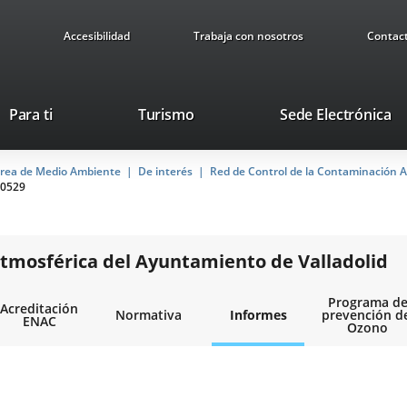
Accesibilidad
Trabaja con nosotros
Contac
This
Li
Para ti
Turismo
Sede Electrónica
link
to
will
ex
rea de Medio Ambiente
De interés
open
Red de Control de la Contaminación A
ap
0529
in
a
pop-
up
tmosférica del Ayuntamiento de Valladolid
window.
Programa d
Acreditación
Normativa
Informes
prevención d
ENAC
Ozono