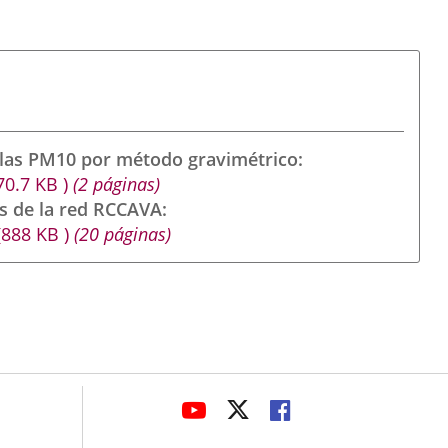
ulas PM10 por método gravimétrico
70.7
KB
)
(2 páginas)
s de la red RCCAVA
(888
KB
)
(20 páginas)
avaHeaderSocial
LINK
LINK
LINK
TO
TO
TO