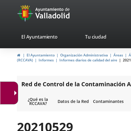
Portal
Jump to content
avaTop
Web
del
Ayuntamiento
valladolid.es
El Ayuntamiento
Tu ciudad
de
Home
El Ayuntamiento
Organización Administrativa
Áreas
Á
Valladolid
(RCCAVA)
Informes
Informes diarios de calidad del aire
2021
Red de Control de la Contaminación A
¿Qué es la
Datos de la Red
Contaminantes
RCCAVA?
20210529