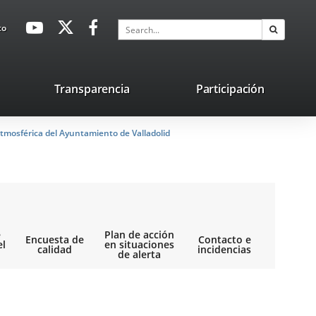
avaHeaderSocial
Link
Link
Link
Search
to
Search
to
to
to
external
external
external
application.
application.
application.
nk
Transparencia
Participación
ternal
tmosférica del Ayuntamiento de Valladolid
plication.
e
Plan de acción
Encuesta de
Contacto e
el
en situaciones
calidad
incidencias
de alerta