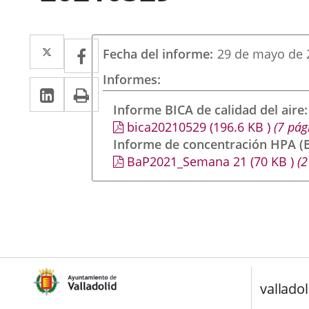
Twitter
Enlace
Facebook
Enlace
Fecha del informe
29 de mayo de 
a
a
Informes
Linkedin
Enlace
Print
una
una
a
Informe BICA de calidad del aire
aplicación
aplicación
bica20210529
(196.6
KB
)
(7 pág
una
externa.
externa.
Informe de concentración HPA (B
aplicación
BaP2021_Semana 21
(70
KB
)
(2
externa.
valladol