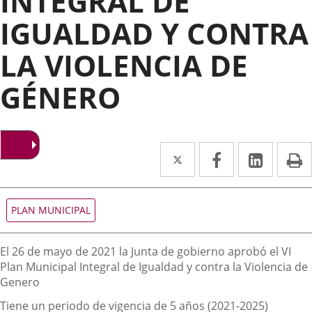
INTEGRAL DE
IGUALDAD Y CONTRA
LA VIOLENCIA DE
GÉNERO
Twitter
Enlace
Facebook
Enlace
Linke
Enlace
I
a
a
a
una
una
una
Tipo
PLAN MUNICIPAL
de
aplicación
aplicación
aplica
normativa
externa.
externa.
extern
Descripción
El 26 de mayo de 2021 la Junta de gobierno aprobó el VI
Plan Municipal Integral de Igualdad y contra la Violencia de
Genero
Tiene un periodo de vigencia de 5 años (2021-2025)