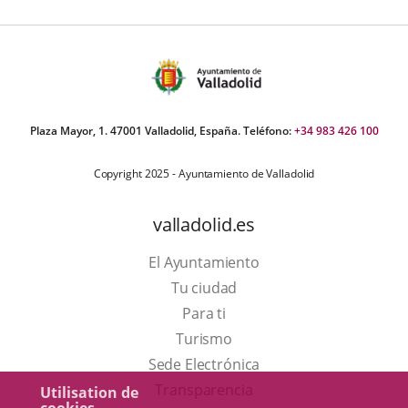
Plaza Mayor, 1. 47001 Valladolid, España. Teléfono:
+34 983 426 100
Copyright 2025 - Ayuntamiento de Valladolid
valladolid.es
El Ayuntamiento
Tu ciudad
Para ti
Este
Turismo
enlace
Enlace
Sede Electrónica
se
a
Transparencia
Utilisation de