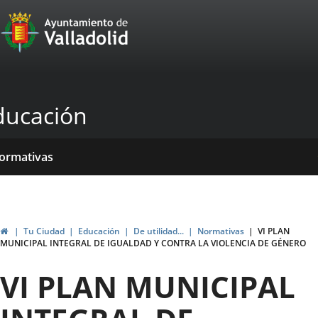
Portal
Saltar al contenido
Web
del
Ayuntamiento
ducación
de
Valladolid
icio
rvicios
entros
yudas
ormativas
blicaciones
ticias
genda
ubvenciones
Inicio
Tu Ciudad
Educación
De utilidad...
Normativas
VI PLAN
MUNICIPAL INTEGRAL DE IGUALDAD Y CONTRA LA VIOLENCIA DE GÉNERO
VI PLAN MUNICIPAL