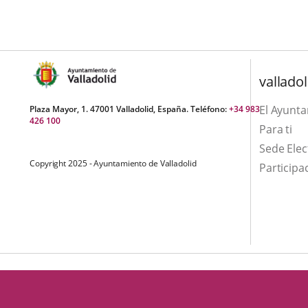
una
externa.
externa.
aplicación
externa.
valladol
El Ayunt
Plaza Mayor, 1. 47001 Valladolid, España. Teléfono:
+34 983
426 100
Para ti
Sede Elec
Copyright 2025 - Ayuntamiento de Valladolid
Participa