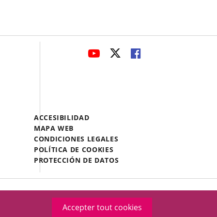
avaHeaderSocial
ENLACE
ENLACE
ENLACE
A
A
A
UNA
UNA
UNA
APLICACIÓN
APLICACIÓN
APLICACIÓN
EXTERNA.
EXTERNA.
EXTERNA.
Menú
ACCESIBILIDAD
Legal
MAPA WEB
Footer
CONDICIONES LEGALES
POLÍTICA DE COOKIES
PROTECCIÓN DE DATOS
Accepter tout cookies