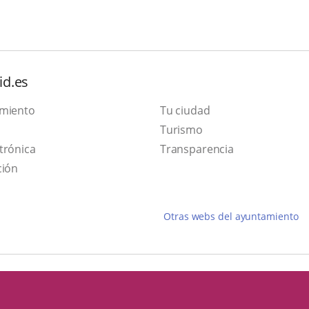
id.es
amiento
Tu ciudad
Este
Turismo
Enlace
enlace
trónica
Transparencia
a
se
ción
una
abrirá
aplicación
en
Otras webs del ayuntamiento
externa.
una
ventana
nueva.