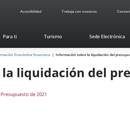
Accesibilidad
Trabaja con nosotros
Contac
Este
En
Para ti
Turismo
Sede Electrónica
enlace
a
se
u
ormación Económica financiera
Información sobre la liquidación del presup
abrirá
ap
en
ex
la liquidación del p
una
ventana
nueva.
l Presupuesto de 2021