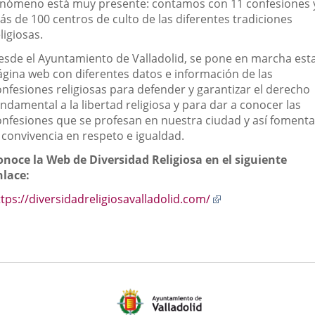
enómeno está muy presente: contamos con 11 confesiones 
externa.
externa.
extern
ás de 100 centros de culto de las diferentes tradiciones
ligiosas.
esde el Ayuntamiento de Valladolid, se pone en marcha est
ágina web con diferentes datos e información de las
onfesiones religiosas para defender y garantizar el derecho
ndamental a la libertad religiosa y para dar a conocer las
onfesiones que se profesan en nuestra ciudad y así fomenta
 convivencia en respeto e igualdad.
onoce la Web de Diversidad Religiosa en el siguiente
nlace:
Enlace
tps://diversidadreligiosavalladolid.com/
a
una
aplicación
externa.