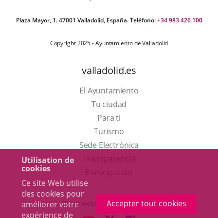
Plaza Mayor, 1. 47001 Valladolid, España. Teléfono:
+34 983 426 100
Copyright 2025 - Ayuntamiento de Valladolid
valladolid.es
El Ayuntamiento
Tu ciudad
Para ti
Este
Turismo
enlace
Enlace
Sede Electrónica
se
a
Transparencia
Utilisation de
cookies
abrirá
una
Participación
Ce site Web utilise
en
aplicación
des cookies pour
una
externa.
Accepter tout cookies
Otras webs del ayuntamiento
améliorer votre
ventana
expérience de