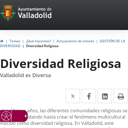
Portal
Saltar al contenido
Web
del
Ayuntamiento
Inicio
Temas
¿Qué hacemos?
Actuaciones de interés
GESTIÓN DE LA
DIVERSIDAD
Diversidad Religiosa
de
Diversidad Religiosa
Valladolid
Valladolid es Diversa
Twitter
Enlace
Facebook
Enlace
Linke
Enlace
I
a
a
a
escripción
n los últimos años, las diferentes comunidades religiosas se
una
una
una
an ido consolidando hasta crear el fenómeno multicultural
aplicación
aplicación
aplica
onocido como diversidad religiosa. En Valladolid, este