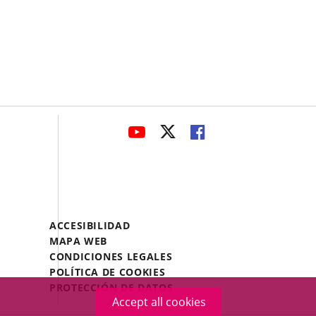
avaHeaderSocial
LINK
LINK
LINK
TO
TO
TO
EXTERNAL
EXTERNAL
EXTERNAL
APPLICATION.
APPLICATION.
APPLICATION.
Menú
ACCESIBILIDAD
Legal
MAPA WEB
Footer
CONDICIONES LEGALES
POLÍTICA DE COOKIES
PROTECCIÓN DE DATOS
Accept all cookies