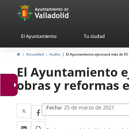
Portal
Jump to content
avaTop
Web
del
Ayuntamiento
valladolid.es
El Ayuntamiento
Tu ciudad
de
Home
Actualidad
Audios
El Ayuntamiento ejecutará más de 55 a
Valladolid
El Ayuntamiento e
obras y reformas e
Twitter
Enlace
Fecha
25 de marzo de 2021
Facebook
Enlace
a
a
Descripción
Linkedin
Enlace
Print
una