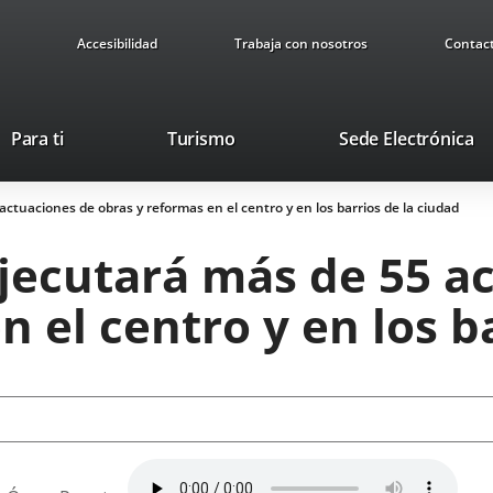
Accesibilidad
Trabaja con nosotros
Contac
This
Li
Para ti
Turismo
Sede Electrónica
link
to
will
ex
ctuaciones de obras y reformas en el centro y en los barrios de la ciudad
open
ap
in
jecutará más de 55 a
a
pop-
n el centro y en los b
up
window.