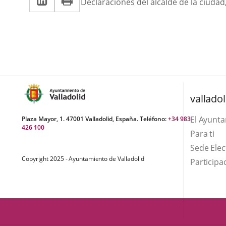
una
Declaraciones del alcalde de la ciuda
a
aplicación
aplicación
una
externa.
externa.
aplicación
externa.
valladol
El Ayunt
Plaza Mayor, 1. 47001 Valladolid, España. Teléfono:
+34 983
426 100
Para ti
Sede Elec
Copyright 2025 - Ayuntamiento de Valladolid
Participa