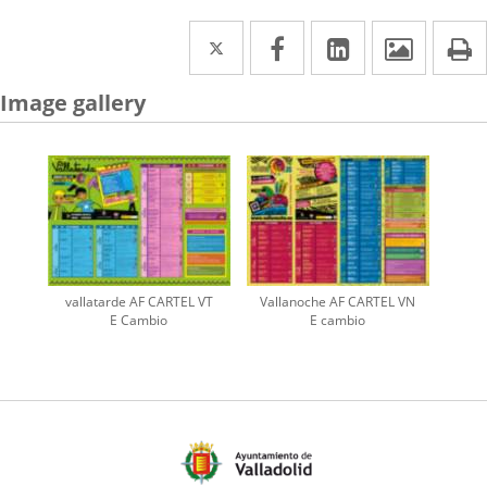
Twitter
Enlace
Facebook
Enlace
Linkedin
Enlace
Image
P
a
a
a
Image gallery
una
una
una
aplicación
aplicación
aplicación
externa.
externa.
externa.
vallatarde AF CARTEL VT
Vallanoche AF CARTEL VN
E Cambio
E cambio