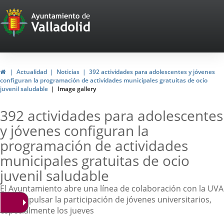
Portal
Web
del
Ayuntamiento
Home
Actualidad
Noticias
392 actividades para adolescentes y jóvenes
configuran la programación de actividades municipales gratuitas de ocio
de
juvenil saludable
Image gallery
Valladolid
392 actividades para adolescentes
y jóvenes configuran la
programación de actividades
municipales gratuitas de ocio
juvenil saludable
El Ayuntamiento abre una línea de colaboración con la UVA
para impulsar la participación de jóvenes universitarios,
especialmente los jueves