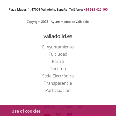
Plaza Mayor, 1. 47001 Valladolid, España. Teléfono:
+34 983 426 100
Copyright 2025 - Ayuntamiento de Valladolid
valladolid.es
El Ayuntamiento
Tu ciudad
Para ti
This
Turismo
link
Link
Sede Electrónica
will
to
Transparencia
open
external
Participación
in
application.
a
Otras webs del ayuntamiento
Use of cookies
pop-
aderSocial
LINK
LINK
LINK