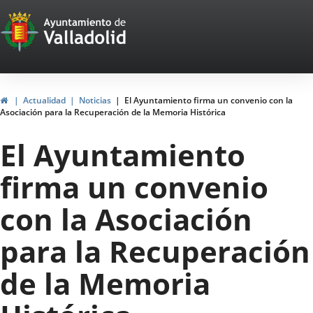
Portal
Jump to content
Web
del
Ayuntamiento
Home
Actualidad
Noticias
El Ayuntamiento firma un convenio con la
Asociación para la Recuperación de la Memoria Histórica
de
El Ayuntamiento
Valladolid
firma un convenio
con la Asociación
para la Recuperación
de la Memoria