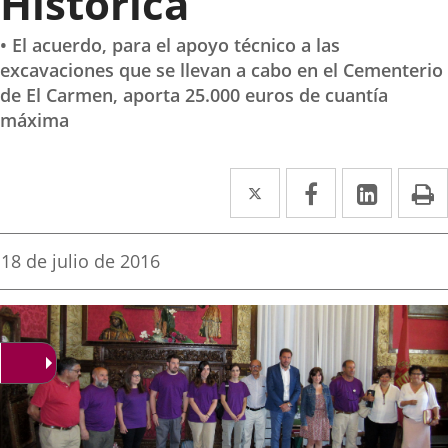
Histórica
• El acuerdo, para el apoyo técnico a las
excavaciones que se llevan a cabo en el Cementerio
de El Carmen, aporta 25.000 euros de cuantía
máxima
Twitter
Enlace
Facebook
Enlace
Linked
Enlace
P
a
a
a
una
una
una
Fecha
18 de julio de 2016
de
aplicación
aplicación
aplica
la
noticia
externa.
externa.
extern