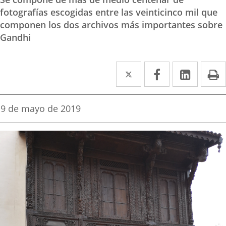
fotografías escogidas entre las veinticinco mil que
componen los dos archivos más importantes sobre
Gandhi
Twitter
Enlace
Facebook
Enlace
Linked
Enlace
P
a
a
a
una
una
una
Fecha
9 de mayo de 2019
de
aplicación
aplicación
aplica
la
noticia
externa.
externa.
extern