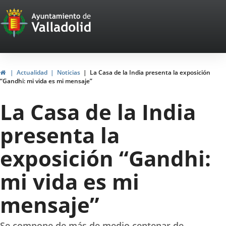
Portal
Jump to content
Web
del
Ayuntamiento
Home
Actualidad
Noticias
La Casa de la India presenta la exposición
“Gandhi: mi vida es mi mensaje”
de
La Casa de la India
Valladolid
presenta la
exposición “Gandhi:
mi vida es mi
mensaje”
Se compone de más de medio centenar de