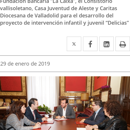
Fundación Bancaria “La Caixa”, el Consistorio
vallisoletano, Casa Juventud de Aleste y Caritas
Diocesana de Valladolid para el desarrollo del
proyecto de intervención infantil y juvenil “Delicias”
Twitter
Enlace
Facebook
Enlace
Linked
Enlace
P
a
a
a
una
una
una
Fecha
29 de enero de 2019
de
aplicación
aplicación
aplica
la
noticia
externa.
externa.
extern