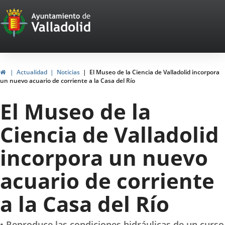
Portal
Jump to content
Web
del
Ayuntamiento
Home
Actualidad
Noticias
El Museo de la Ciencia de Valladolid incorpora
un nuevo acuario de corriente a la Casa del Río
de
El Museo de la
Valladolid
Ciencia de Valladolid
incorpora un nuevo
acuario de corriente
a la Casa del Río
• Reproduce las condiciones hidráulicas de un curso