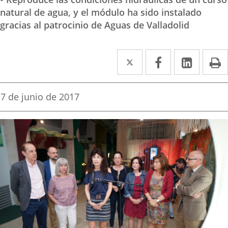
natural de agua, y el módulo ha sido instalado
gracias al patrocinio de Aguas de Valladolid
Twitter
Enlace
Facebook
Enlace
Linked
Enlace
P
a
a
a
una
una
una
Fecha
7 de junio de 2017
de
aplicación
aplicación
aplica
la
noticia
externa.
externa.
extern