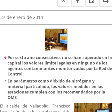
a
a
a
una
una
una
Fecha
27 de enero de 2014
de
aplicación
aplicación
aplica
la
noticia
externa.
externa.
extern
Descripción
Por sexto año consecutivo, no se han superado en la
capital los valores límite legales en ninguno de los
agentes contaminantes monitorizados por la Red de
Control
En parámetros como dióxido de nitrógeno y
material particulado, los valores medidos en las
estaciones cumplen con los recomendados por la
OMS
El alcalde de Valladolid, Francisco
Javier León de la Riva, y el concejal de