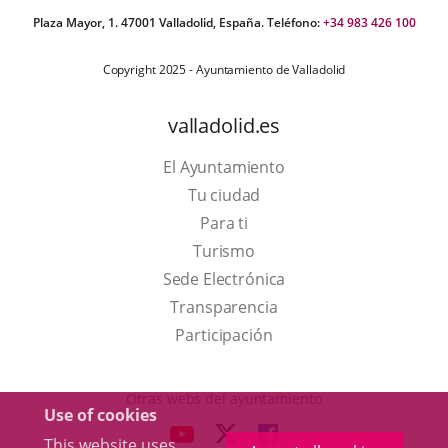
Plaza Mayor, 1. 47001 Valladolid, España. Teléfono:
+34 983 426 100
Copyright 2025 - Ayuntamiento de Valladolid
valladolid.es
El Ayuntamiento
Tu ciudad
Para ti
This
Turismo
link
Link
Sede Electrónica
will
to
Transparencia
open
external
Participación
in
application.
a
Otras webs del ayuntamiento
Use of cookies
pop-
aderSocial
LINK
LINK
LINK
This website uses
up