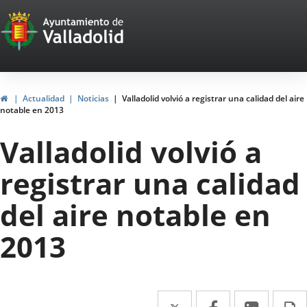
Portal
Jump to content
Web
del
Ayuntamiento
Home
Actualidad
Noticias
Valladolid volvió a registrar una calidad del aire
notable en 2013
de
Valladolid volvió a
Valladolid
registrar una calidad
del aire notable en
2013
Twitter
Enlace
Facebook
Enlace
Linked
Enlace
P